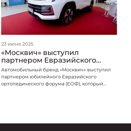
23 июня 2025
2
«Москвич» выступил
О
партнером Евразийского
«
ортопедического форума
р
Автомобильный бренд «Москвич» выступил
Л
партнером юбилейного Евразийского
б
ортопедического форума (ЕОФ), который
в
прошел с 19 по 21 июня 2025 года в Москве. Это
п
–