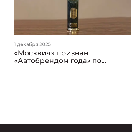
1 декабря 2025
«Москвич» признан
«Автобрендом года» по
версии премии «Золотой
Клаксон»
он