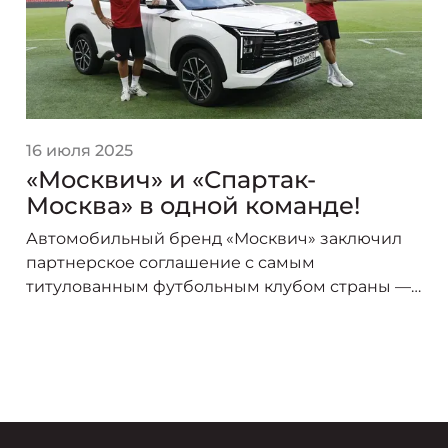
16 июля 2025
«Москвич» и «Спартак-
Москва» в одной команде!
Автомобильный бренд «Москвич» заключил
партнерское соглашение с самым
титулованным футбольным клубом страны —
«Спартак-Москва». В сезоне 2025/26 логотип
«Москвича» украсит форму игроков красно-
белых, символизируя союз двух легендарных
брендов, чья история неразрывно связана со
столицей.