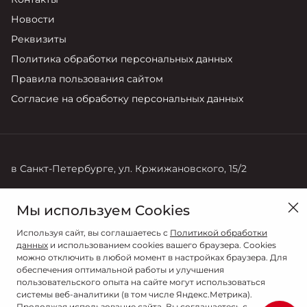
Новости
Реквизиты
Политика обработки персональных данных
Правила пользования сайтом
Согласие на обработку персональных данных
в Санкт-Петербурге, ул. Кржижановского, 15/2
Продажи
Мы используем Cookies
+7 (812) 600 70 00
Используя сайт, вы соглашаетесь с
Политикой обработки
данных
и использованием cookies вашего браузера. Cookies
можно отключить в любой момент в настройках браузера. Для
обеспечения оптимальной работы и улучшения
пользовательского опыта на сайте могут использоваться
системы веб-аналитики (в том числе Яндекс.Метрика).
Продолжая использование сайта, Вы соглашаетесь с