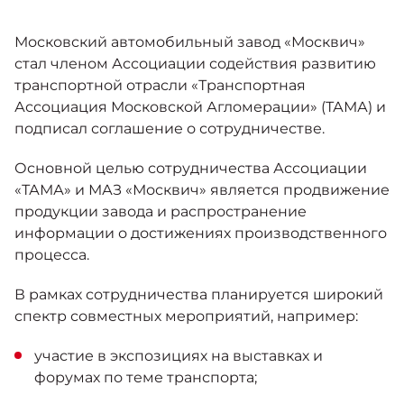
Москвич 6
Яркий динамичный седан
Московский автомобильный завод «Москвич»
от 2 237 000 ₽*
КОНТАКТЫ
Кредитные программы
Моторное масло
стал членом Ассоциации содействия развитию
транспортной отрасли «Транспортная
Ассоциация Московской Агломерации» (ТАМА) и
СЕРВИСНЫЕ АКЦИИ
Спецпредложения
подписал соглашение о сотрудничестве.
Москвич 3 с ручным
управлением (РУ)
Кроссовер, создающий равные
Основной целью сотрудничества Ассоциации
АКСЕССУАРЫ
возможности
Калькулятор трейд-ин
«ТАМА» и МАЗ «Москвич» является продвижение
от 2 069 000 ₽*
продукции завода и распространение
информации о достижениях производственного
Страховые программы
процесса.
Москвич 8
Практичный семиместный
В рамках сотрудничества планируется широкий
кроссовер
спектр совместных мероприятий, например:
от 3 125 000 ₽*
участие в экспозициях на выставках и
форумах по теме транспорта;