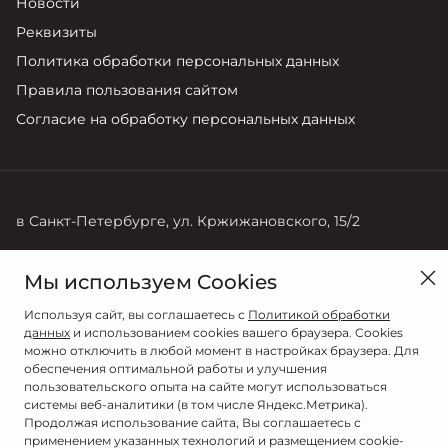
Новости
Реквизиты
Политика обработки персональных данных
Правила пользования сайтом
Согласие на обработку персональных данных
в Санкт-Петербурге, ул. Кржижановского, 15/2
Продажи
Мы используем Cookies
+7 (812) 600 70 00
Используя сайт, вы соглашаетесь с
Политикой обработки
данных
и использованием cookies вашего браузера. Cookies
можно отключить в любой момент в настройках браузера. Для
обеспечения оптимальной работы и улучшения
пользовательского опыта на сайте могут использоваться
системы веб-аналитики (в том числе Яндекс.Метрика).
Продолжая использование сайта, Вы соглашаетесь с
применением указанных технологий и размещением cookie-