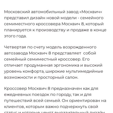
Москвич 6
Яркий динамичный седан
Московский автомобильный завод «Москвич»
от 2 237 000 ₽*
КОНТАКТЫ
Кредитные программы
Моторное масло
представил дизайн новой модели - семейного
семиместного кроссовера Москвич 8, который
планируется к производству и продаже в конце
СЕРВИСНЫЕ АКЦИИ
Спецпредложения
этого года.
Москвич 3 с ручным
управлением (РУ)
Кроссовер, создающий равные
Четвертая по счету модель возрожденного
АКСЕССУАРЫ
возможности
Калькулятор трейд-ин
автозавода Москвич 8 представляет собой
от 2 069 000 ₽*
семейный семиместный кроссовер. Его
отличает продуманная эргономика и высокий
Страховые программы
уровень комфорта, широкие мультимедийные
Москвич 8
возможности и просторный салон.
Практичный семиместный
кроссовер
Кроссовер Москвич 8 предназначен как для
от 3 125 000 ₽*
ежедневных поездок по городу, так и для
путешествий всей семьей. Он ориентирован на
клиентов, которым важно подчеркнуть свой
статус и которые ценят выразительный дизайн,