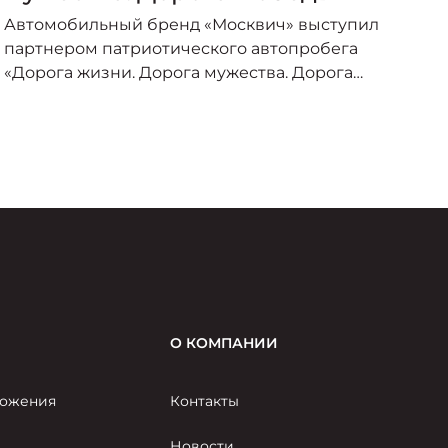
о
Автомобильный бренд «Москвич» выступил
А
партнером патриотического автопробега
п
«Дорога жизни. Дорога мужества. Дорога
о
Победы», организованного под эгидой
пр
Министерства транспорта Российской
–
Федерации и приуроченного к торжествам по
случаю 80-летия Великой Победы.
О КОМПАНИИ
ожения
Контакты
Новости