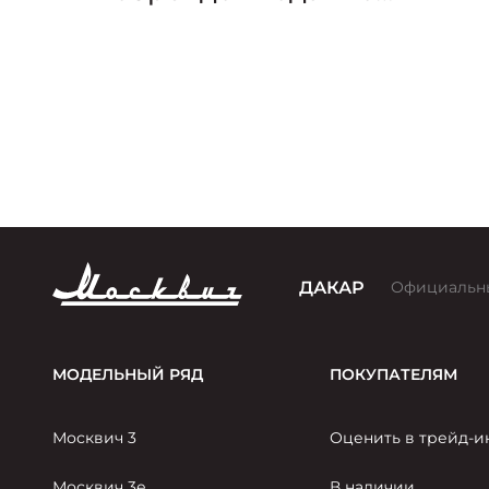
версии премии «Золотой
Клаксон»
ДАКАР
Официальн
МОДЕЛЬНЫЙ РЯД
ПОКУПАТЕЛЯМ
Москвич 3
Оценить в трейд-и
Москвич 3е
В наличии