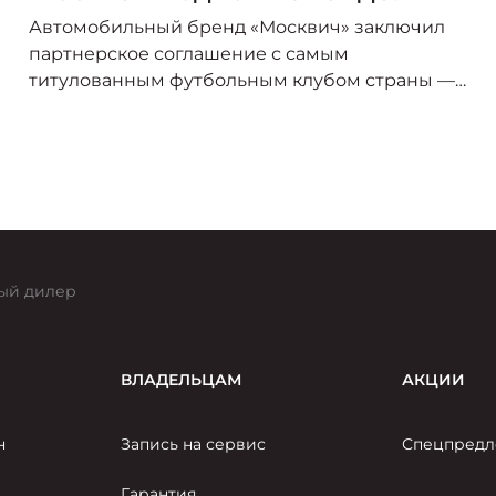
Автомобильный бренд «Москвич» заключил
партнерское соглашение с самым
титулованным футбольным клубом страны —
«Спартак-Москва». В сезоне 2025/26 логотип
«Москвича» украсит форму игроков красно-
белых, символизируя союз двух легендарных
брендов, чья история неразрывно связана со
столицей.
ый дилер
ВЛАДЕЛЬЦАМ
АКЦИИ
н
Запись на сервис
Спецпредл
Гарантия