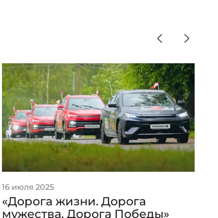
16 июля 2025
2
«Дорога жизни. Дорога
«
мужества. Дорога Победы»
п