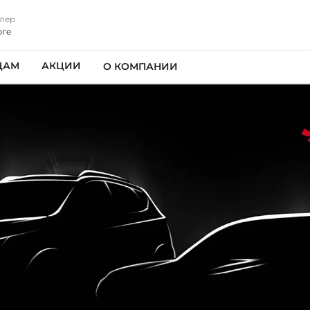
лер
рге
ЦАМ
АКЦИИ
О КОМПАНИИ