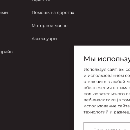
аммы
Помощь на дорогах
Моторное масло
Аксессуары
-драйв
Мы использу
Используя сайт, вы с
и использованием co
отключить в любой м
обеспечения оптима
пользовательского о
Продажи
веб-аналитики (в то
+7 (812) 60
использование сайта
технологий и размещ