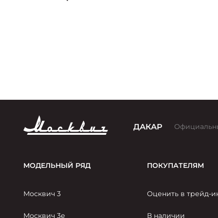
версии премии «Золотой
Клаксон»
ДАКАР
Официальн
МОДЕЛЬНЫЙ РЯД
ПОКУПАТЕЛЯМ
Москвич 3
Оценить в трейд-и
Москвич 3е
В наличии