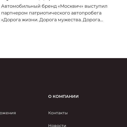
о
Автомобильный бренд «Москвич» выступил
А
партнером патриотического автопробега
п
«Дорога жизни. Дорога мужества. Дорога
о
Победы», организованного под эгидой
пр
Министерства транспорта Российской
–
Федерации и приуроченного к торжествам по
случаю 80-летия Великой Победы.
О КОМПАНИИ
ожения
Контакты
Новости