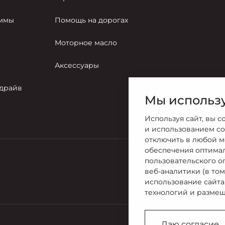
аммы
Помощь на дорогах
Моторное масло
Аксессуары
-драйв
Мы использу
Используя сайт, вы с
и использованием co
отключить в любой м
обеспечения оптима
пользовательского о
Продажи
веб-аналитики (в то
+7 (812) 60
использование сайта
технологий и размещ
Даю согласие