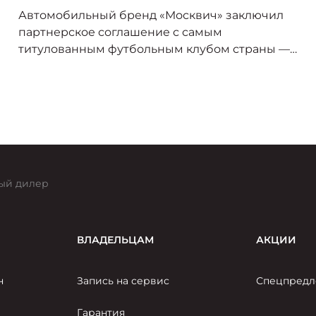
Автомобильный бренд «Москвич» заключил
партнерское соглашение с самым
титулованным футбольным клубом страны —
«Спартак-Москва». В сезоне 2025/26 логотип
«Москвича» украсит форму игроков красно-
белых, символизируя союз двух легендарных
брендов, чья история неразрывно связана со
столицей.
ый дилер
ВЛАДЕЛЬЦАМ
АКЦИИ
н
Запись на сервис
Спецпредл
Гарантия