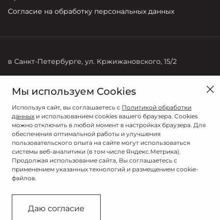
Согласие на обработку персональных данных
в Санкт-Петербурге, ул. Кржижановского, 15/2
Продажи
Мы используем Cookies
+7 (812) 600 70 00
Используя сайт, вы соглашаетесь с
Политикой обработки
данных
и использованием cookies вашего браузера. Cookies
можно отключить в любой момент в настройках браузера. Для
обеспечения оптимальной работы и улучшения
пользовательского опыта на сайте могут использоваться
системы веб-аналитики (в том числе Яндекс.Метрика).
Продолжая использование сайта, Вы соглашаетесь с
применением указанных технологий и размещением cookie-
файлов.
© 2026
© ДАКАР
Даю согласие
Сделано в ПЕРКС