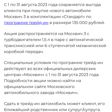
Москвич 6
С 1 по 31 августа 2023 года сохраняется выгода
Яркий динамичный седан
клиента при покупке нового автомобиля
от 2 237 000 ₽*
КОНТАКТЫ
Москвич 3 в комплектации «Стандарт» по
Кредитные программы
Моторное масло
программе трейд-ин
в размере 135 000 рублей.
СЕРВИСНЫЕ АКЦИИ
Акция распространяется на Москвич 3 с
Спецпредложения
Москвич 3 с ручным
турбодвигателем 1,5 л в паре с автоматической
управлением (РУ)
трансмиссией или 6-ступенчатой механической
Кроссовер, создающий равные
АКСЕССУАРЫ
возможности
коробкой передач.
Калькулятор трейд-ин
от 2 069 000 ₽*
Специальные условия по программе трейд-ин
действуют во всех официальных дилерских
Страховые программы
Москвич 8
центрах «Москвич» с 1 по 31 августа 2023 года.
Практичный семиместный
Подробности акции можно найти на
кроссовер
официальном сайте Московского
от 3 125 000 ₽*
автомобильного завода «Москвич».
Сдать в трейд-ин автомобиль может клиент, его
ближайший родственник или супруг/супруга.