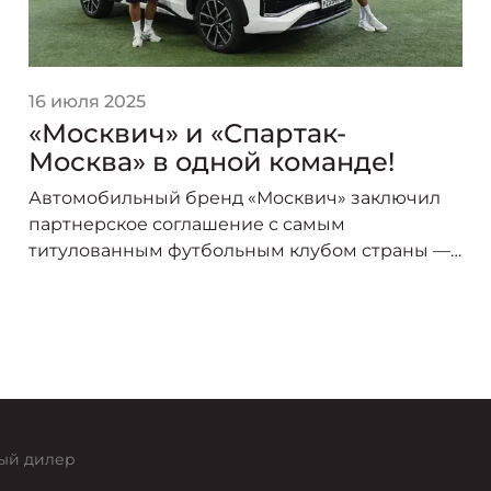
16 июля 2025
«Москвич» и «Спартак-
Москва» в одной команде!
Автомобильный бренд «Москвич» заключил
партнерское соглашение с самым
титулованным футбольным клубом страны —
«Спартак-Москва». В сезоне 2025/26 логотип
«Москвича» украсит форму игроков красно-
белых, символизируя союз двух легендарных
брендов, чья история неразрывно связана со
столицей.
ый дилер