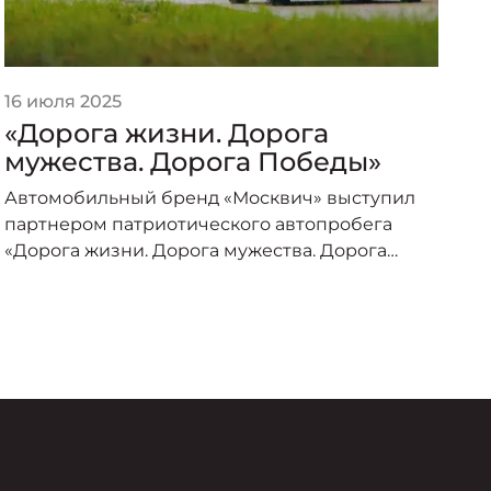
16 июля 2025
2
«Дорога жизни. Дорога
«
мужества. Дорога Победы»
п
о
Автомобильный бренд «Москвич» выступил
А
партнером патриотического автопробега
п
«Дорога жизни. Дорога мужества. Дорога
о
Победы», организованного под эгидой
пр
Министерства транспорта Российской
–
Федерации и приуроченного к торжествам по
случаю 80-летия Великой Победы.