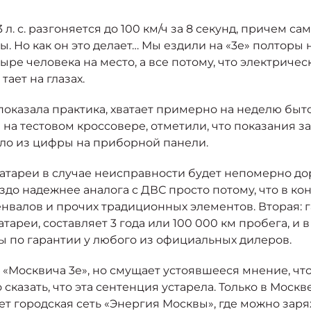
. с. разгоняется до 100 км/ч за 8 секунд, причем с
. Но как он это делает… Мы ездили на «3е» полторы 
ре человека на место, а все потому, что электричес
тает на глазах.
к показала практика, хватает примерно на неделю бы
я на тестовом кроссовере, отметили, что показания з
ало из цифры на приборной панели.
батареи в случае неисправности будет непомерно до
до надежнее аналога с ДВС просто потому, что в ко
енвалов и прочих традиционных элементов. Вторая: г
тареи, составляет 3 года или 100 000 км пробега, и
ы по гарантии у любого из официальных дилеров.
«Москвича 3е», но смущает устоявшееся мнение, что
 сказать, что эта сентенция устарела. Только в Моск
т городская сеть «Энергия Москвы», где можно зар