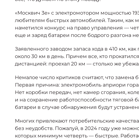
«Москвич 3е» с электромотором мощностью 193 л
любителям быстрых автомобилей. Таким, как мы
наметился конкурс на право управления — четы
еще и заряд батареи после бодрого разгона не 
Заявленного заводом запаса хода в 410 км, ка
около 30 км в день. Причем все, кто прокатилс
дистанцией: проехал 20 км — столько же убеж
Немалое число критиков считают, что замена 
Первая причина: электромобиль априори гораз
Нет коробки передач, нет камер сгорания, кол
и на сохранение работоспособности тяговой ба
батареи в случае обнаружения будут устранен
Многих привлекают потребительские качества 
без неудобств. Пожалуй, в 2024 году уже можно
которых минимум четверть — быстрые. Работае