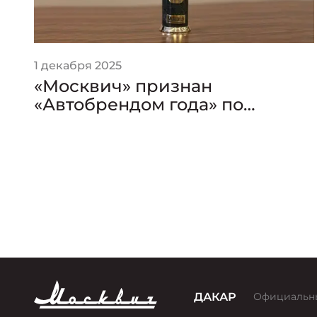
1 декабря 2025
«Москвич» признан
«Автобрендом года» по
версии премии «Золотой
Клаксон»
ДАКАР
Официальн