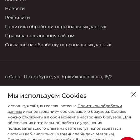
Новости
Реквизиты
Политика обработки персональных данных
Правила пользования сайтом
Согласие на обработку персональных данных
в Санкт-Петербурге, ул. Кржижановского, 15/2
Продажи
Мы используем Cookies
+7 (812) 600 70 00
Используя сайт, вы соглашаетесь с
Политикой обработки
данных
и использованием cookies вашего браузера. Cookies
можно отключить в любой момент в настройках браузера. Для
обеспечения оптимальной работы и улучшения
пользовательского опыта на сайте могут использоваться
системы веб-аналитики (в том числе Яндекс.Метрика).
Продолжая использование сайта, Вы соглашаетесь с