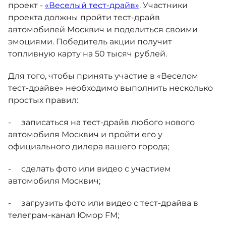
Москвич 6
проект -
«Веселый тест-драйв»
. Участники
Яркий динамичный седан
проекта должны пройти тест-драйв
от 2 237 000 ₽*
КОНТАКТЫ
автомобилей Москвич и поделиться своими
Кредитные программы
Моторное масло
эмоциями. Победитель акции получит
топливную карту на 50 тысяч рублей.
СЕРВИСНЫЕ АКЦИИ
Спецпредложения
Для того, чтобы принять участие в «Веселом
Москвич 3 с ручным
управлением (РУ)
тест-драйве» необходимо выполнить несколько
Кроссовер, создающий равные
АКСЕССУАРЫ
простых правил:
возможности
Калькулятор трейд-ин
от 2 069 000 ₽*
- записаться на тест-драйв любого нового
автомобиля Москвич и пройти его у
Страховые программы
официального дилера вашего города;
Москвич 8
Практичный семиместный
кроссовер
- сделать фото или видео с участием
автомобиля Москвич;
от 3 125 000 ₽*
- загрузить фото или видео с тест-драйва в
телеграм-канал Юмор FM;